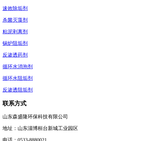
速效除垢剂
杀菌灭藻剂
粘泥剥离剂
锅炉阻垢剂
反渗透药剂
循环水消泡剂
循环水阻垢剂
反渗透阻垢剂
联系方式
山东森盛隆环保科技有限公司
地址：山东淄博桓台新城工业园区
电话：
0533-8880021