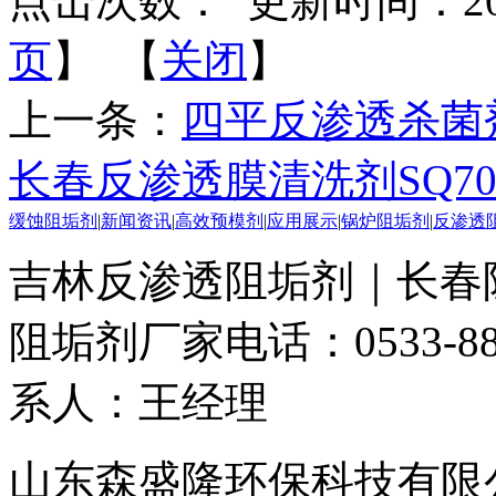
点击次数：
更新时间：2016-
页
】 【
关闭
】
上一条：
四平反渗透杀菌剂
长春反渗透膜清洗剂SQ7
缓蚀阻垢剂
|
新闻资讯
|
高效预模剂
|
应用展示
|
锅炉阻垢剂
|
反渗透
吉林反渗透阻垢剂｜长春
阻垢剂厂家
电话：0533-88
系人：王经理
山东森盛隆环保科技有限公司 