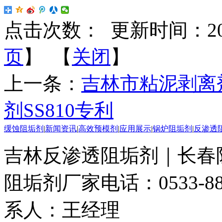
点击次数：
更新时间：2018-
页
】 【
关闭
】
上一条：
吉林市粘泥剥离剂
剂SS810专利
缓蚀阻垢剂
|
新闻资讯
|
高效预模剂
|
应用展示
|
锅炉阻垢剂
|
反渗透
吉林反渗透阻垢剂｜长春
阻垢剂厂家
电话：0533-88
系人：王经理