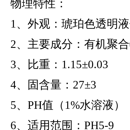
物理特性：
1
、外观：琥珀色透明液
2
、主要成分：有机聚合
3
、比重：
1.15
±
0.03
4
、固含量：
27
±
3
5
、
PH
值（
1%
水溶液）
6
、适用范围：
PH5-9