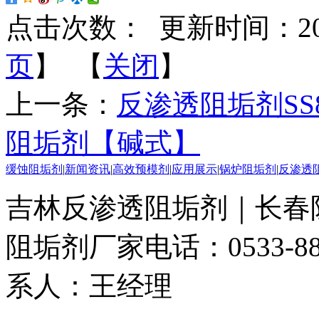
点击次数：
更新时间：2018-
页
】 【
关闭
】
上一条：
反渗透阻垢剂SS
阻垢剂【碱式】
缓蚀阻垢剂
|
新闻资讯
|
高效预模剂
|
应用展示
|
锅炉阻垢剂
|
反渗透
吉林反渗透阻垢剂｜长春
阻垢剂厂家
电话：0533-88
系人：王经理