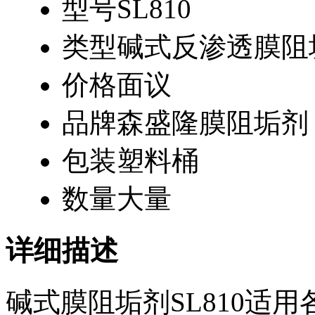
型号
SL810
类型
碱式反渗透膜阻
价格
面议
品牌
森盛隆膜阻垢剂
包装
塑料桶
数量
大量
详细描述
碱式膜阻垢剂SL810适