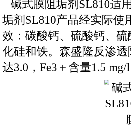
碱式膜阻垢剂SL810适
垢剂
SL810
产品
经实际使
效：碳酸钙、硫酸钙、硫
化硅和铁。森盛隆反渗透
达
3.0
，
Fe3
＋含量
1.5 mg/l