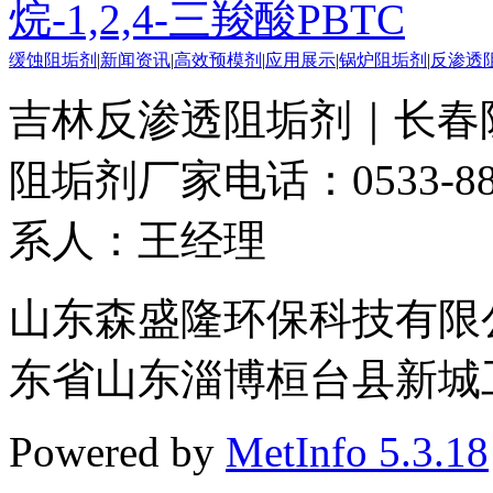
烷-1,2,4-三羧酸PBTC
缓蚀阻垢剂
|
新闻资讯
|
高效预模剂
|
应用展示
|
锅炉阻垢剂
|
反渗透
吉林反渗透阻垢剂｜长春
阻垢剂厂家
电话：0533-88
系人：王经理
山东森盛隆环保科技有限公司 
东省山东淄博桓台县新城工业
Powered by
MetInfo 5.3.18