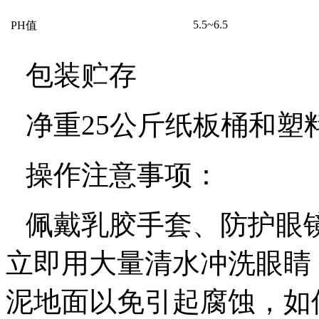
5.5~6.5
PH
值
包装贮存
净重
25
公斤纸板桶和塑
操作注意事项：
佩戴乳胶手套、防护眼
立即用大量清水冲洗眼睛
泥地面以免引起腐蚀，如