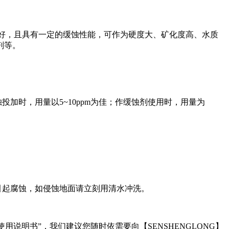
好，且具有一定的缓蚀性能，可作为硬度大、矿化度高、水质
剂等。
独投加时，用量以
5~10ppm
为佳；作缓蚀剂使用时，用量为
引起腐蚀，如侵蚀地面请立刻用清水冲洗。
使用说明书”，我们建议您随时依需要向【
SENSHENGLONG
】