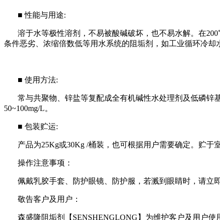
■
性能与用途
:
溶于水等极性溶剂，不易被酸碱破坏，也不易水解。在
200
条件恶劣、浓缩倍数低等用水系统的阻垢剂，如工业循环冷却
■
使用方法
:
常与共聚物、锌盐等复配成全有机碱性水处理剂及低磷锌
50~100mg/L
。
■
包装贮运
:
产品为
25Kg
或
30Kg /
桶装，也可根据用户需要确定。贮于
操作注意事项：
佩戴乳胶手套、防护眼镜、防护服，若溅到眼睛时，请立
敬告客户及用户：
森盛隆阻垢剂【
SENSHENGLONG
】为维护客户及用户使