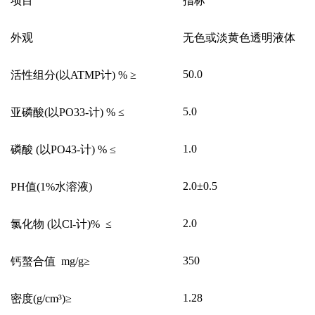
项目
指标
外观
无色或淡黄色透明液体
50.0
活性组分
(
以
ATMP
计
) % ≥
5.0
亚磷酸
(
以
PO33-
计
) % ≤
1.0
磷酸
(
以
PO43-
计
) % ≤
2.0±0.5
PH
值
(1%
水溶液
)
2.0
氯化物
(
以
Cl-
计
)% ≤
350
钙螯合值
mg/g≥
1.28
密度
(g/cm³)≥