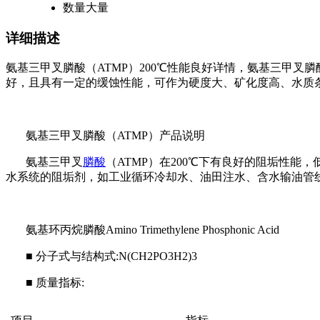
数量
大量
详细描述
氨基三甲叉膦酸（ATMP）200℃性能良好详情，
氨基三甲叉膦酸
好，且具有一定的缓蚀性能，可作为硬度大、矿化度高、水质
氨基三甲叉膦酸（
ATMP
）产品说明
氨基三甲叉
膦酸
（
ATMP
）在
200
℃下有良好的阻垢性能，
水系统的阻垢剂，如工业循环冷却水、油田注水、含水输油管
氨基环丙烷膦酸
Amino Trimethylene Phosphonic Acid
■
分子式与结构式
:N(CH2PO3H2)3
■
质量指标
: