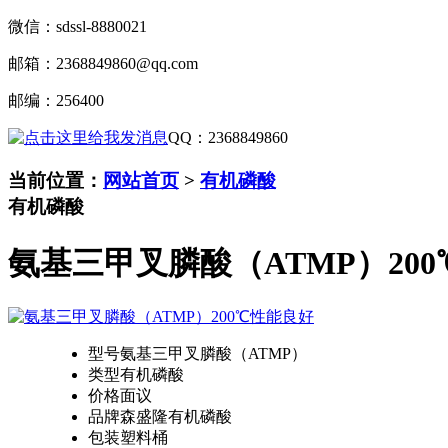
微信：
sdssl-8880021
邮箱：
2368849860@qq.com
邮编：
256400
QQ
：
2368849860
当前位置：
网站首页
>
有机磷酸
有机磷酸
氨基三甲叉膦酸（ATMP）20
型号
氨基三甲叉膦酸（ATMP）
类型
有机磷酸
价格
面议
品牌
森盛隆有机磷酸
包装
塑料桶