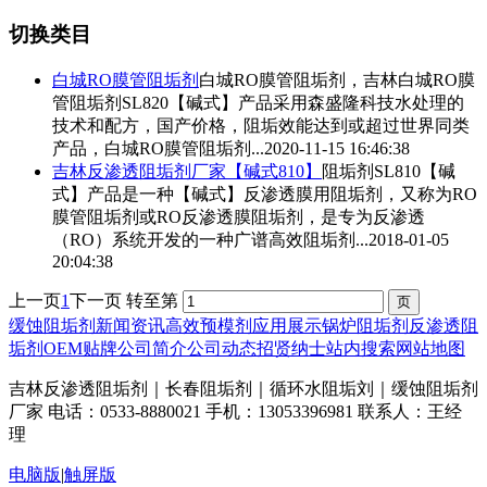
切换类目
白城RO
膜管阻垢剂
白城RO
膜管阻垢剂
，吉林白城RO
膜
管阻垢剂
SL820【碱式】产品采用森盛隆科技水处理的
技术和配方，国产价格，阻垢效能达到或超过世界同类
产品，白城RO
膜管阻垢剂
...
2020-11-15 16:46:38
吉林反渗透阻垢剂厂家【碱式810】
阻垢剂SL810【碱
式】产品是一种【碱式】反渗透膜用阻垢剂，又称为RO
膜管阻垢剂
或RO反渗透膜阻垢剂，是专为反渗透
（RO）系统开发的一种广谱高效阻垢剂...
2018-01-05
20:04:38
上一页
1
下一页
转至第
缓蚀阻垢剂
新闻资讯
高效预模剂
应用展示
锅炉阻垢剂
反渗透阻
垢剂
OEM贴牌
公司简介
公司动态
招贤纳士
站内搜索
网站地图
吉林反渗透阻垢剂｜长春阻垢剂｜循环水阻垢刘｜缓蚀阻垢剂
厂家 电话：0533-8880021 手机：13053396981 联系人：王经
理
电脑版
|
触屏版