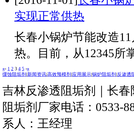
实现正常供热
长春小锅炉节能改造11
热。目前，从12345所
«
‹
1
2
3
4
5
›
»
缓蚀阻垢剂
|
新闻资讯
|
高效预模剂
|
应用展示
|
锅炉阻垢剂
|
反渗透
吉林反渗透阻垢剂｜长春
阻垢剂厂家
电话：0533-88
系人：王经理