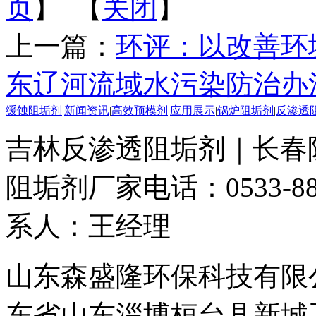
页
】 【
关闭
】
上一篇：
环评：以改善环
东辽河流域水污染防治办
缓蚀阻垢剂
|
新闻资讯
|
高效预模剂
|
应用展示
|
锅炉阻垢剂
|
反渗透
吉林反渗透阻垢剂｜长春
阻垢剂厂家
电话：0533-88
系人：王经理
山东森盛隆环保科技有限公司 
东省山东淄博桓台县新城工业